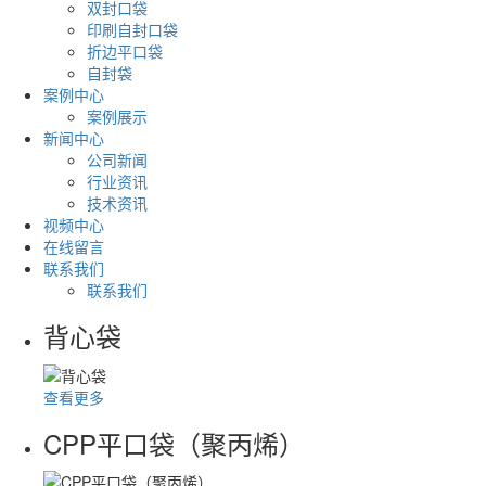
双封口袋
印刷自封口袋
折边平口袋
自封袋
案例中心
案例展示
新闻中心
公司新闻
行业资讯
技术资讯
视频中心
在线留言
联系我们
联系我们
背心袋
查看更多
CPP平口袋（聚丙烯）