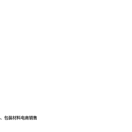
、包装材料电商销售