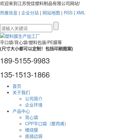
欢迎来到江苏悦佳塑料制品有限公司网站!
热推信息
|
企业分站
|
网站地图
|
RSS
|
XML
平口袋/背心袋/塑料包装/PE膜等
(尺寸大小都可以定制！包括印刷图案)
189-5155-9983
135-1513-1866
首页
关于我们
公司简介
企业环境
产品中心
背心袋
CPP平口袋（聚丙烯）
缠绕膜
底插边袋