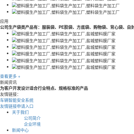
应用
公司生产袋类产品有：服装袋、PE胶袋、方底袋、购物袋、背心袋、自封
查看更多 +
新闻资讯
为客户开发设计适合行业特点、规格标准的产品
友情链接：
车辆智能安全系统
友情链接申请入口
关于我们
公司简介
企业环境
新闻中心