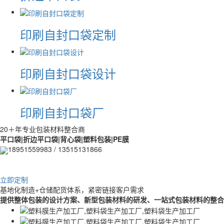
印刷自封口袋定制
印刷自封口袋设计
印刷自封口袋厂
20＋年专业包装材料整合商
平口袋|折边平口袋|背心袋|塑料包装|PE膜
18951559983 / 13515131866
立即定制
基地化制造+仓储配货体系，紧密链接客户需求
提供整体包装的设计方案、新型包装材料的研发、一站式包装材料的整合